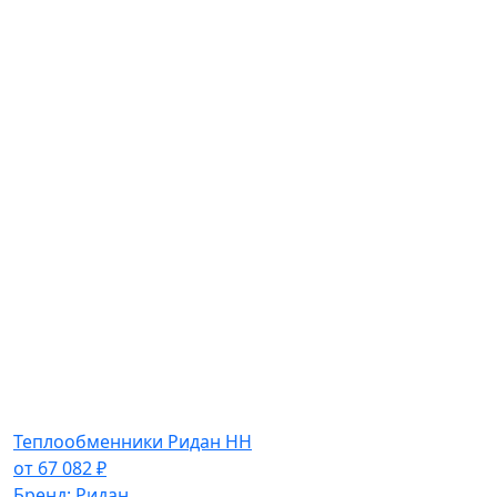
Теплообменники Ридан НН
от
67 082
₽
Бренд:
Ридан