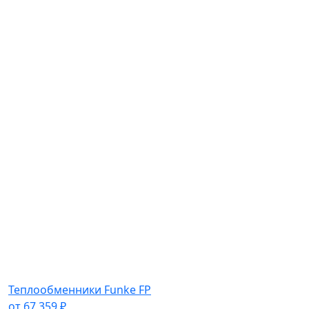
Теплообменники Funke FP
от
67 359
₽