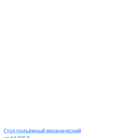
Стол подъёмный механический
от
64 000
₽