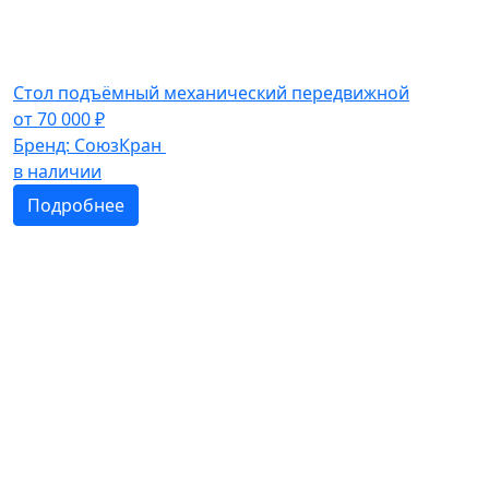
Стол подъёмный механический передвижной
от
70 000
₽
Бренд:
СоюзКран
в наличии
Подробнее