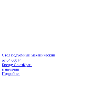
Стол подъёмный механический
от
64 000
₽
Бренд:
СоюзКран
в наличии
Подробнее