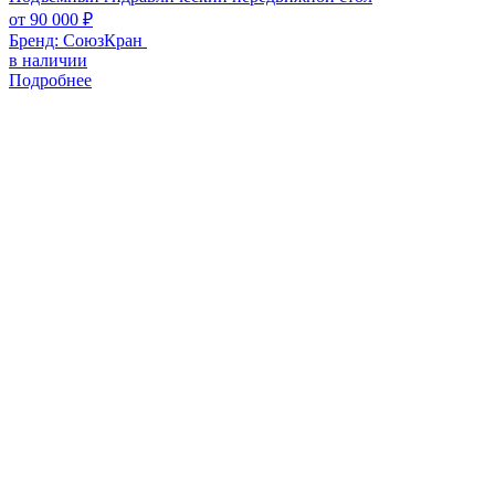
от
90 000
₽
Бренд:
СоюзКран
в наличии
Подробнее