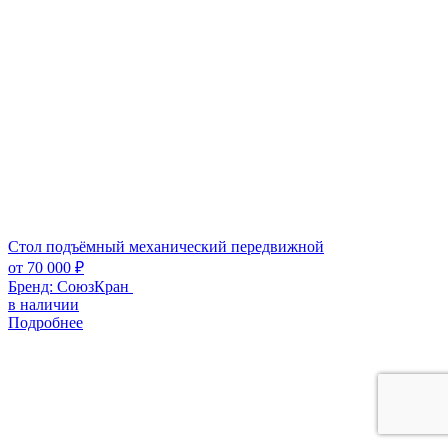
Стол подъёмный механический передвижной
от
70 000
₽
Бренд:
СоюзКран
в наличии
Подробнее