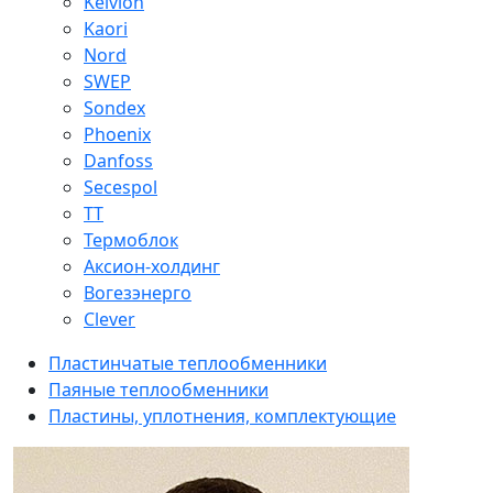
Kelvion
Kaori
Nord
SWEP
Sondex
Phoenix
Danfoss
Secespol
ТТ
Термоблок
Аксион-холдинг
Вогезэнерго
Clever
Пластинчатые теплообменники
Паяные теплообменники
Пластины, уплотнения, комплектующие