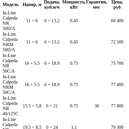
Подача,
Мощность,
Гарантия,
Цена,
Модель
Напор, м
куб.м/ч
кВт
мес
руб
In-Line
Calpeda
11 ÷ 6
6 ÷ 13.2
0.45
69 400
NR
50D/A
In-Line
Calpeda
11 ÷ 6
6 ÷ 13.2
0.45
72 500
NRM
50D/A
In-Line
Calpeda
16 ÷ 5.5
6 ÷ 18.9
0.75
75 700
NR
50C/A
In-Line
Calpeda
16 ÷ 5.5
6 ÷ 18.9
0.75
77 400
NRM
50C/A
In-Line
Calpeda
15.5 ÷ 5.8
0 ÷ 21
0.75
36
77 800
NR
40/125C
In-Line
Calpeda
19.5 ÷ 8.5
0 ÷ 24
1.1
79 300