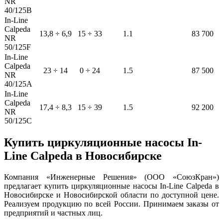
NR
40/125B
In-Line
Calpeda
13,8 ÷ 6,9
15 ÷ 33
1.1
83 700
NR
50/125F
In-Line
Calpeda
23 ÷ 14
0 ÷ 24
1.5
87 500
NR
40/125A
In-Line
Calpeda
17,4 ÷ 8,3
15 ÷ 39
1.5
92 200
NR
50/125C
Купить циркуляционные насосы In-
Line Calpeda в Новосибирске
Компания «Инженерные Решения» (ООО «СоюзКран»)
предлагает купить циркуляционные насосы In-Line Calpeda в
Новосибирске и Новосибирской области по доступной цене.
Реализуем продукцию по всей России. Принимаем заказы от
предприятий и частных лиц.